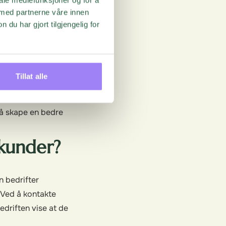
 med partnerne våre innen
else fordi de ikke
u har gjort tilgjengelig for
 svare med en passiv
duktet, men
t funksjon.
Tillat alle
e merke til deres
 til deres meninger
 å skape en bedre
 kunder?
n bedrifter
 Ved å kontakte
edriften vise at de