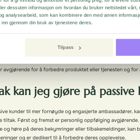
deler dessuten informasjon om hvordan du bruker nettstedet vårt,
id:
Noen ganger kan kunder svare passivt i en NPS-undersøk
og analysearbeid, som kan kombinere den med annen informasjon d
ler tjenesten lenge nok til å vurdere det riktig. De kan også
 inn gjennom din bruk av tjenestene deres.
 hatt begrenset interaksjon med selskapet.
r pengene i forhold til prisen:
De kan være fornøyd med pro
ksempel den siste prisøkningen eller mangelen på en bestem
Tilpass
nde svarer passivt i NPS-undersøkelsen, er det viktig å legg
sive kunder er en viktig del av kundebasen din, og det å lytte
r avgjørende for å forbedre produktet eller tjenesten og for
tak kan jeg gjøre på passive
ive kunder til mer fornøyde og engasjerte ambassadører, ka
 tiltak. Først og fremst er personlig oppfølging avgjørende.
e og høre på deres bekymringer eller tilbakemeldinger, kan b
ninger og er dedikert til å forbedre deres opplevelse.