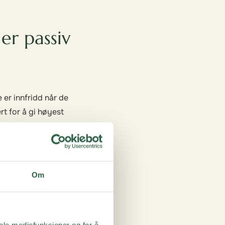
er passiv
 er innfridd når de
t for å gi høyest
renger en som er
en store problemer
e er fornøyde, men
Om
r tjenesten din. De
else til
iale mediefunksjoner og for å