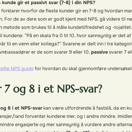
 kunde gir et passivt svar (7-8) i din NPS?
forklarer hvorfor de fleste kunder gir en 7-8 og hvordan ma
. For de av dere som er godt kjent med NPS, gå videre til ne
 metode som brukes til å måle kundetilfredshet og -lojalitet.
il kundene: “På en skala fra 0 til 10, hvor sannsynlig er det at
r til en venn eller kollega?” Svarene er delt inn i tre katego
 Ambassadører er de som svarer 9 eller 10,
passive
svarer 7 el
ette NPS guide
for hvordan du skal gjennomføre undersøkels
r 7 og 8 i et NPS-svar?
 og 8 i et NPS-svar
kan være utfordrende å fastslå, da en k
bransjer/land forventer kundene mer, og i andre mindre. Imidle
indre engasjerte og mer sannsynlig å vurdere andre alternat