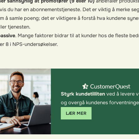
mer sannsynlig at promotører (9 eller 10)
anbefaler produktet
hvis du har en abonnementstjeneste. Det er viktig å merke se
om å samle poeng; det er viktigere å forstå hva kundene syn
ler tjenesten.
passive
. Mange faktorer bidrar til at kunder hos de fleste bedr
ller 8 i NPS-undersøkelser.
Styrk kundetilliten
ved å levere v
og overgå kundenes forventninge
LÆR MER