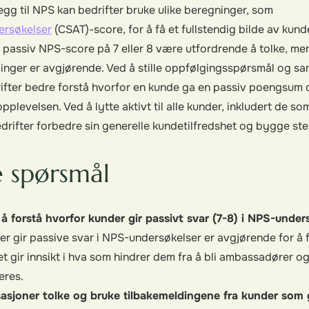
llegg til NPS kan bedrifter bruke ulike beregninger, som
ersøkelser
(CSAT)-score, for å få et fullstendig bilde av kund
 passiv NPS-score på 7 eller 8 være utfordrende å tolke, men 
inger er avgjørende. Ved å stille oppfølgingsspørsmål og sa
rifter bedre forstå hvorfor en kunde ga en passiv poengsum 
plevelsen. Ved å lytte aktivt til alle kunder, inkludert de so
ifter forbedre sin generelle kundetilfredshet og bygge ster
e spørsmål
 å forstå hvorfor kunder gir passivt svar (7-8) i NPS-under
er gir passive svar i NPS-undersøkelser er avgjørende for å
 gir innsikt i hva som hindrer dem fra å bli ambassadører o
eres.
asjoner tolke og bruke tilbakemeldingene fra kunder som 