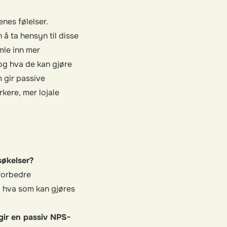
enes følelser.
å ta hensyn til disse
mle inn mer
og hva de kan gjøre
m gir passive
kere, mer lojale
søkelser?
 forbedre
g hva som kan gjøres
gir en passiv NPS-