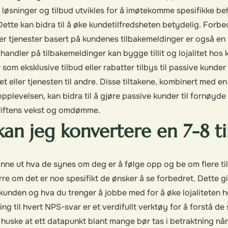
 løsninger og tilbud utvikles for å imøtekomme spesifikke be
Dette kan bidra til å øke kundetilfredsheten betydelig. Forbe
er tjenester basert på kundenes tilbakemeldinger er også en v
 handler på tilbakemeldinger kan bygge tillit og lojalitet hos
er som eksklusive tilbud eller rabatter tilbys til passive kund
et eller tjenesten til andre. Disse tiltakene, kombinert med en
pplevelsen, kan bidra til å gjøre passive kunder til fornøy
driftens vekst og omdømme.
an jeg konvertere en 7-8 ti
nne ut hva de synes om deg er å følge opp og be om flere t
re om det er noe spesifikt de ønsker å se forbedret. Dette gir
 kunden og hva du trenger å jobbe med for å øke lojaliteten h
ng til hvert NPS-svar er et verdifullt verktøy for å forstå de
 å huske at ett datapunkt blant mange bør tas i betraktning n