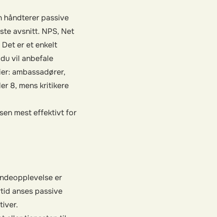
n håndterer passive
ste avsnitt. NPS, Net
 Det er et enkelt
 du vil anbefale
rier: ambassadører,
ler 8, mens kritikere
en mest effektivt for
undeopplevelse er
rtid anses passive
iver.