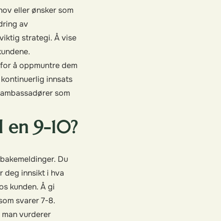
hov eller ønsker som
dring av
iktig strategi. Å vise
 kundene.
er for å oppmuntre dem
 kontinuerlig innsats
de ambassadører som
l en 9-10?
ilbakemeldinger. Du
 deg innsikt i hva
os kunden. Å gi
 som svarer 7-8.
år man vurderer