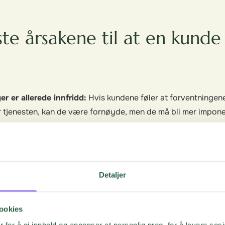
te årsakene til at en kunde 
r er allerede innfridd:
Hvis kundene føler at forventningene
r tjenesten, kan de være fornøyde, men de må bli mer imponer
søkelsen. De kan også ha hatt en positiv opplevelse, men t
il å anbefale produktet eller tjenesten videre til andre.
t noen vesentlige problemer:
Hvis kundene ikke har hatt no
tjenesten din, kan de også svare med en passiv poengsum. D
Detaljer
 høyere poengsummer i undersøkelsen.
t kan være kunder som ikke er engasjert i produktet ditt elle
ookies
ler mangel på alternativer, men mangler en emosjonell forbind
 for å gi innhold og annonser et personlig preg, for å levere sos