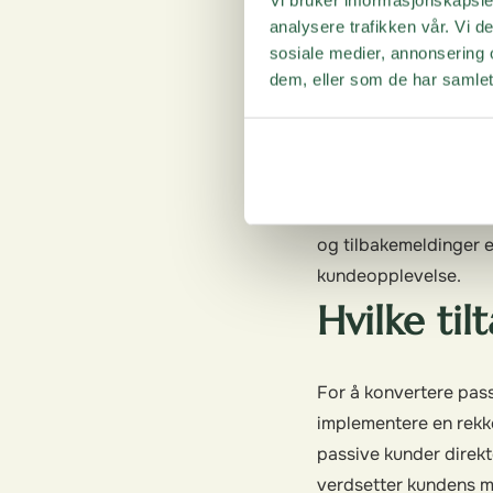
analysere trafikken vår. Vi 
Kunden trenger mer t
sosiale medier, annonsering 
har brukt produktet el
dem, eller som de har samlet
poengsum hvis de har
De får ikke valuta fo
misfornøyd med for e
Uansett hvorfor en ku
tilbakemeldinger. Pas
og tilbakemeldinger e
kundeopplevelse.
Hvilke til
For å konvertere pass
implementere en rekke
passive kunder direkt
verdsetter kundens me