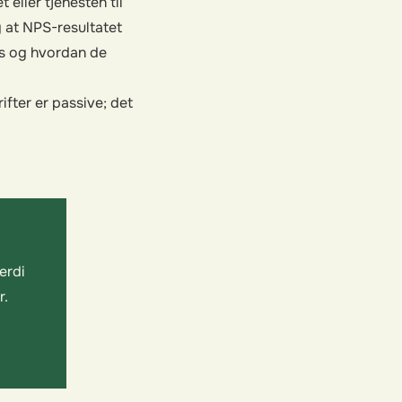
 eller tjenesten til
g at NPS-resultatet
es og hvordan de
ifter er passive; det
erdi
r.