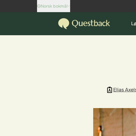
Skip to content
Norsk bokmål
Questback
L
Elias Axel