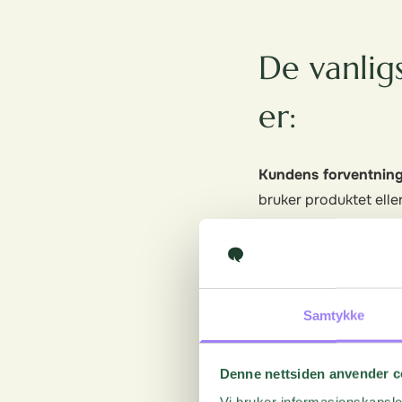
De vanligs
er:
Kundens forventninge
bruker produktet elle
poengsum i NPS-under
tilfredsstillende nok t
Det har ikke oppståt
med produktet eller 
Samtykke
trenger mer for å gi
Kunden er apatisk:
De
Denne nettsiden anvender c
bruker det av vane el
tjenesten/produktet.
Vi bruker informasjonskapsler