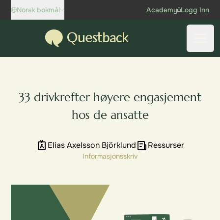
Skip to content
Norsk bokmål
Academy
Logg Inn
Questback
Åpne
33 drivkrefter høyere engasjement
hos de ansatte
Elias Axelsson Björklund
Ressurser
Informasjonsskriv