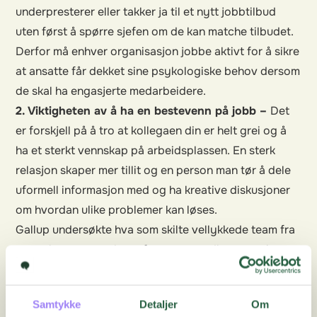
underpresterer eller takker ja til et nytt jobbtilbud
uten først å spørre sjefen om de kan matche tilbudet.
Derfor må enhver organisasjon jobbe aktivt for å sikre
at ansatte får dekket sine psykologiske behov dersom
de skal ha engasjerte medarbeidere.
2. Viktigheten av å ha en bestevenn på jobb –
Det
er forskjell på å tro at kollegaen din er helt grei og å
ha et sterkt vennskap på arbeidsplassen. En sterk
relasjon skaper mer tillit og en person man tør å dele
uformell informasjon med og ha kreative diskusjoner
om hvordan ulike problemer kan løses.
Gallup undersøkte hva som skilte vellykkede team fra
normalt presterende og fant ut at medlemmene i et
vellykket team hadde mye sterkere følelsesmessige
bånd til hverandre og de følte at de kjente kollegene
Samtykke
Detaljer
Om
sine og likte dem i mye større grad enn i normalt