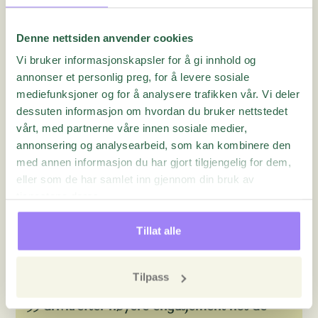
presterende team.
Organisasjoner som har sterkest relasjoner har høyere
Denne nettsiden anvender cookies
grad av tillit, samarbeider bedre og hjelper hverandre
Vi bruker informasjonskapsler for å gi innhold og
når motgang oppstår. Som leder bør du fremheve
annonser et personlig preg, for å levere sosiale
hvordan alle medlemmer bidrar til å nå mål og ikke
mediefunksjoner og for å analysere trafikken vår. Vi deler
bare gi de beste oppmerksomhet La heller små
dessuten informasjon om hvordan du bruker nettstedet
vårt, med partnerne våre innen sosiale medier,
grupper ha felles mål og felles feiringer slik at de
annonsering og analysearbeid, som kan kombinere den
naturlig kan jobbe i motgang, medgang og bli kjent
med annen informasjon du har gjort tilgjengelig for dem,
underveis.
eller som de har samlet inn gjennom din bruk av
Engasjement? Last ned for å få 33 andre tips for
tjenestene deres.
høyere engasjement
Tillat alle
Tilpass
WHITEPAPER
33 drivkrefter høyere engasjement hos de