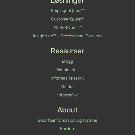
Løsninger
EmployeeQuest™
CustomerQuest™
MarketQuest™
InsightLab™ – Professional Services
Ressurser
Blogg
Webinarier
Informasjonsskriv
Guider
Infografikk
About
Bedriftsinformasjon og historie
Karriere