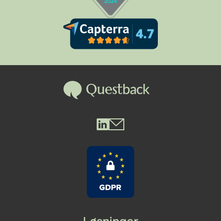
Questback LinkedIn
Questback Mail