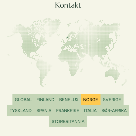
Kontakt
GLOBAL
FINLAND
BENELUX
NORGE
SVERIGE
TYSKLAND
SPANIA
FRANKRIKE
ITALIA
SØR-AFRIKA
STORBRITANNIA