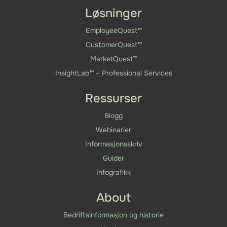
Løsninger
EmployeeQuest™
CustomerQuest™
MarketQuest™
InsightLab™ – Professional Services
Ressurser
Blogg
Webinarier
Informasjonsskriv
Guider
Infografikk
About
Bedriftsinformasjon og historie