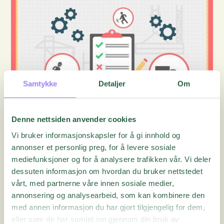
Samtykke
Detaljer
Om
Denne nettsiden anvender cookies
Vi bruker informasjonskapsler for å gi innhold og
Infografikk
annonser et personlig preg, for å levere sosiale
Improving Operational Safety &
mediefunksjoner og for å analysere trafikken vår. Vi deler
Reducing Risk
dessuten informasjon om hvordan du bruker nettstedet
vårt, med partnerne våre innen sosiale medier,
annonsering og analysearbeid, som kan kombinere den
med annen informasjon du har gjort tilgjengelig for dem,
eller som de har samlet inn gjennom din bruk av