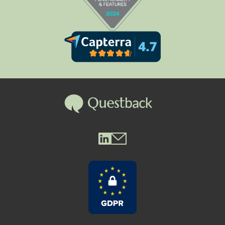
Questback LinkedIn
Questback Mail