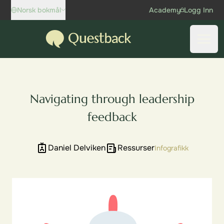
Skip to content
Norsk bokmål
Academy
Logg Inn
Questback
Åpne
Navigating through leadership
feedback
Daniel Delviken
Ressurser
Infografikk