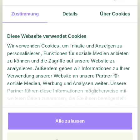
Zustimmung
Details
Über Cookies
Employee Experience
People Matter – get their insights
Diese Webseite verwendet Cookies
Wir verwenden Cookies, um Inhalte und Anzeigen zu
personalisieren, Funktionen für soziale Medien anbieten
zu können und die Zugriffe auf unsere Website zu
Blog
analysieren. Außerdem geben wir Informationen zu Ihrer
Verwendung unserer Website an unsere Partner für
soziale Medien, Werbung und Analysen weiter. Unsere
Partner führen diese Informationen möglicherweise mit
weiteren Daten zusammen, die Sie ihnen bereitgestellt
haben oder die sie im Rahmen Ihrer Nutzung der Dienste
gesammelt haben.
Alle zulassen