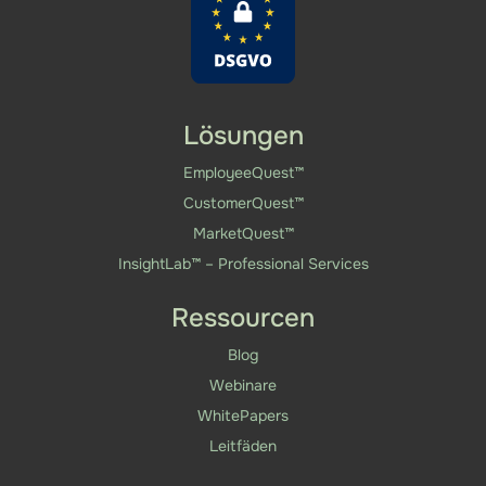
Lösungen
EmployeeQuest™
CustomerQuest™
MarketQuest™
InsightLab™ – Professional Services
Ressourcen
Blog
Webinare
WhitePapers
Leitfäden