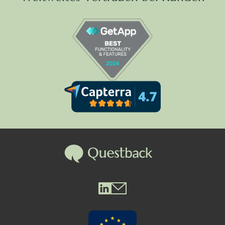
Questback LinkedIn
Questback Mail