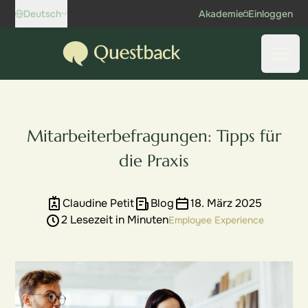
Skip to content
Deutsch
Akademie
Einloggen
Questback
Haup
Mitarbeiterbefragungen: Tipps für
die Praxis
Claudine Petit
Blog
18. März 2025
2 Lesezeit in Minuten
Employee Experience