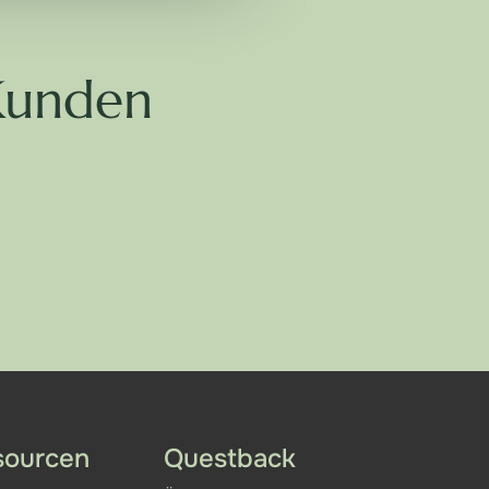
Kunden
sourcen
Questback