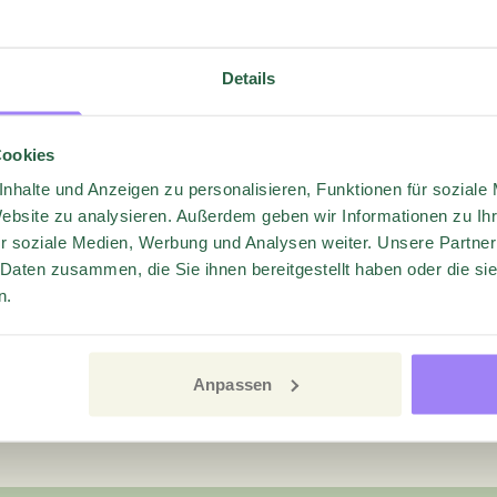
GLOBAL
FINNLAND
BENELUX
NORWEG
Details
FRANKREICH
ITALIEN
SÜ
Cookies
Deutschland
nhalte und Anzeigen zu personalisieren, Funktionen für soziale
Website zu analysieren. Außerdem geben wir Informationen zu I
r soziale Medien, Werbung und Analysen weiter. Unsere Partner
Support
 Daten zusammen, die Sie ihnen bereitgestellt haben oder die s
sales.de@questback.com
n.
Kurfürstendamm 30, 10719 Berlin
Questback Deutschland GMBH
Anpassen