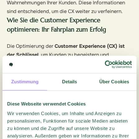
Wahrnehmungen Ihrer Kunden. Diese Informationen
sind entscheidend, um die CX weiter zu verfeinern.
Wie Sie die Customer Experience
optimieren: Ihr Fahrplan zum Erfolg
Die Optimierung der
Customer Experience (CX) ist
der Schlüssel
, um Kunden zu begeistern und
langfristige Beziehungen aufzubauen. Der folgende
Leitfaden führt Sie durch den gesamten Prozess:
Schritt 1: Kundenperspektive einnehmen
Zustimmung
Details
Über Cookies
Um wirklich zu verstehen, was Ihre Kunden wollen,
müssen Sie sich in ihre Lage versetzen.
Diese Webseite verwendet Cookies
Erstellen Sie detaillierte Buyer Personas
, die die
Wir verwenden Cookies, um Inhalte und Anzeigen zu
Bedürfnisse, Wünsche und Herausforderungen Ihrer
personalisieren, Funktionen für soziale Medien anbieten
Zielgruppen widerspiegeln.
zu können und die Zugriffe auf unsere Website zu
Nutzen Sie Umfragen
und sammeln Sie Feedback, um
analysieren. Außerdem geben wir Informationen zu Ihrer