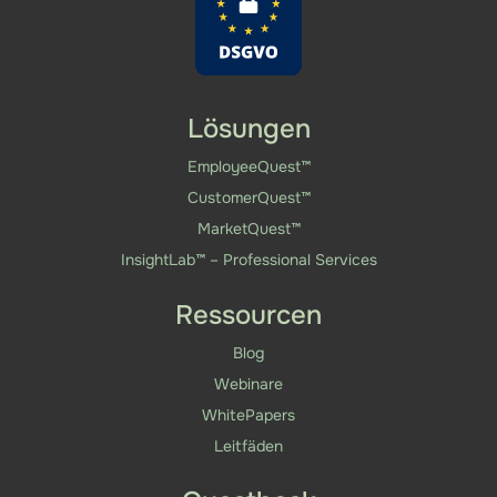
Lösungen
EmployeeQuest™
CustomerQuest™
MarketQuest™
InsightLab™ – Professional Services
Ressourcen
Blog
Webinare
WhitePapers
Leitfäden