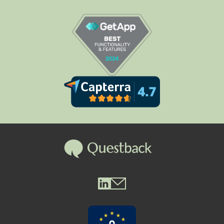
Questback LinkedIn
Questback Mail