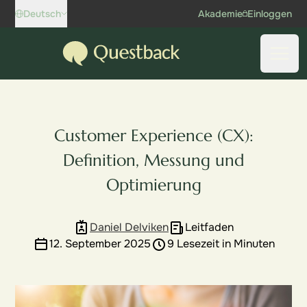
Skip to content
Deutsch
Akademie
Einloggen
Questback
Haup
Customer Experience (CX):
Definition, Messung und
Optimierung
Daniel Delviken
Leitfaden
12. September 2025
9 Lesezeit in Minuten