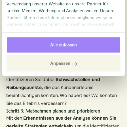
wertvolle Daten im Bereich Kundenerfahrung zu
Verwendung unserer Website an unsere Partner für
gewinnen.
soziale Medien, Werbung und Analysen weiter. Unsere
Je
besser Sie Ihre Kunden kennen
, desto gezielter
Partner führen diese Informationen möglicherweise mit
weiteren Daten zusammen, die Sie ihnen bereitgestellt
können Sie auf ihre Wünsche eingehen.
haben oder die sie im Rahmen Ihrer Nutzung der Dienste
Schritt 2: Customer Journey analysieren
gesammelt haben.
Jetzt wird’s spannend!
Alle zulassen
Erstellen Sie eine
umfassende Karte aller
Touchpoints
, an denen Kunden mit Ihrer Marke
interagieren – von der ersten Recherche bis zum
Anpassen
After-Sales-Service.
Identifizieren Sie dabei
Schwachstellen und
Reibungspunkte,
die das Kundenerlebnis
beeinträchtigen könnten. Wo hapert es? Wo könnten
Sie das Erlebnis verbessern?
Schritt 3: Maßnahmen planen und priorisieren
Mit den
Erkenntnissen aus der Analyse können Sie
gezielte Strategien entwickeln
, um die identifizierten