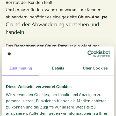
Bonität der Kunden fehlt
Um herauszufinden, wann und warum ihre Kunden
abwandern, benötigt es eine gezielte
Churn-Analyse.
Grund der Abwanderung verstehen und
handeln
Das
Berechnen der Churn Rate
ist ein wichtiger
Schritt auf dem Weg zu einem erfolgreicheren
Unternehmen. Doch ebenso wichtig ist es, zu
verstehen, weshalb sich ein Kunde für eine Kündigung
Zustimmung
Details
Über Cookies
entscheidet. Hierfür eignen sich
Abwanderungsumfragen
. Doch um Antworten auf
Diese Webseite verwendet Cookies
Ihre wichtigsten Fragen zu erhalten, müssen Sie
Wir verwenden Cookies, um Inhalte und Anzeigen zu
vorerst Verständnis zeigen und den richtigen Ton of
personalisieren, Funktionen für soziale Medien anbieten
Voice verwenden.
zu können und die Zugriffe auf unsere Website zu
Auch die
Länge
der Abwanderungsumfrage muss
analysieren. Außerdem geben wir Informationen zu Ihrer