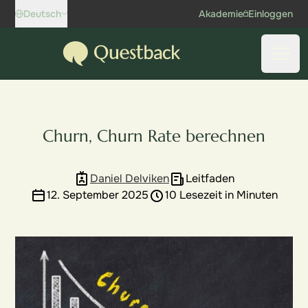
Skip to content
Deutsch
Akademie
Einloggen
Questback
Haup
Churn, Churn Rate berechnen
Daniel Delviken
Leitfaden
12. September 2025
10 Lesezeit in Minuten