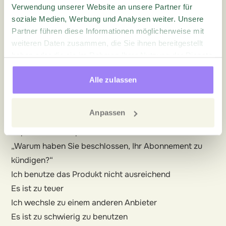
genau richtig sein. Zu lange Umfragen können zu
Verwendung unserer Website an unsere Partner für
Frustration
und Abbruch führen, bei zu kurzen
soziale Medien, Werbung und Analysen weiter. Unsere
Partner führen diese Informationen möglicherweise mit
hingegen können wichtige
Informationen auf der
weiteren Daten zusammen, die Sie ihnen bereitgestellt
Strecke
bleiben. Beim Zusammenstellen der Umfrage
haben oder die sie im Rahmen Ihrer Nutzung der Dienste
sollten Sie sich deshalb für die
relevantesten
und
gesammelt haben.
aufschlussreichsten
Fragen entscheiden.
Alle zulassen
Auch die
Struktur
der Fragen gilt als wichtiger
Aspekt, so sind
Multiple-Choice-Fragen
schnell und
Anpassen
einfach zu beantworten und erfassen die wichtigsten
Aspekte. Ein Beispiel könnte sein:
„Warum haben Sie beschlossen, Ihr Abonnement zu
kündigen?“
Ich benutze das Produkt nicht ausreichend
Es ist zu teuer
Ich wechsle zu einem anderen Anbieter
Es ist zu schwierig zu benutzen