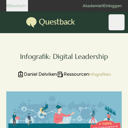
Skip to content
Deutsch
Akademie
Einloggen
Questback
Haup
Infografik: Digital Leadership
Daniel Delviken
Ressourcen
Infografiken