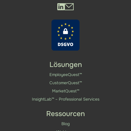
Questback LinkedIn
Questback Mail
Lösungen
EmployeeQuest™
CustomerQuest™
MarketQuest™
InsightLab™ – Professional Services
Ressourcen
Blog