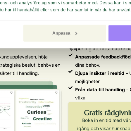
ation
som driver re
nnons- och analysföretag som vi samarbetar med. Dessa kan i sin
har tillhandahållit eller som de har samlat in när du har använt 
per av organisationer –
Questback gör det enkelt at
omplexitet.
viktigast av allt, att agera p
allar som enkelt anpassas
användarvänliga verktyg får du
Anpassa
ng snabbt och får svar som är
förvandlar komplex data till 
hjälper dig att fatta bättre b
 kundupplevelsen, höja
Anpassade feedbackflö
rategiska beslut, behövs en
dina behov.
kter till handling.
Djupa insikter i realtid
– 
möjligheter.
Från data till handling
– 
växa.
Gratis rådgiv
Boka in en tid med vår
igång och visar hur sna