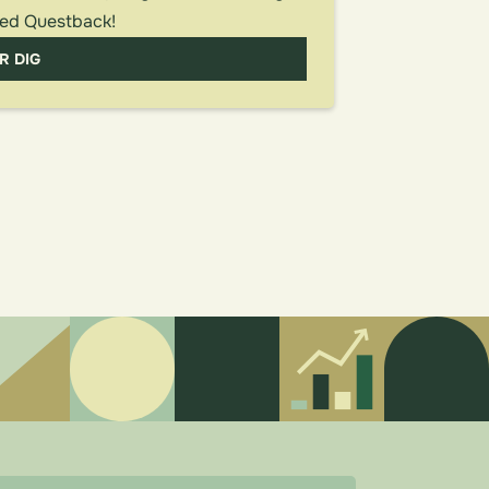
ed Questback!
R DIG