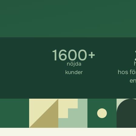
1600+
nöjda
hos fö
kunder
e