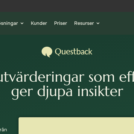
ösningar
Kunder
Priser
Resurser
tvärderingar som eff
ger djupa insikter
från