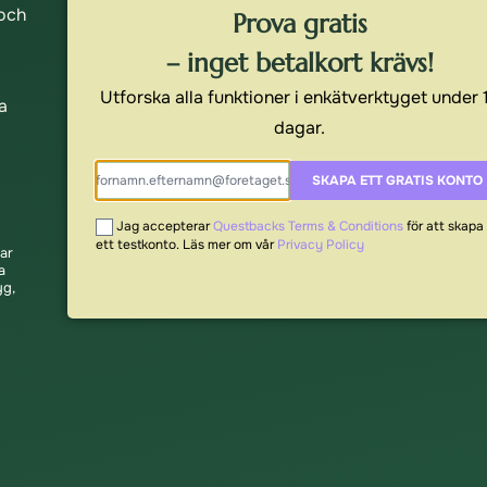
 och
Prova gratis
– inget betalkort krävs!
Utforska alla funktioner i enkätverktyget under 
a
dagar.
SKAPA ETT GRATIS KONTO
Jag accepterar
Questbacks Terms & Conditions
för att skapa
ett testkonto. Läs mer om vår
Privacy Policy
ar
a
yg,