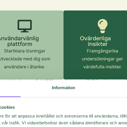
Användarvänlig
Ovärderliga
plattform
insikter
Startklara lösningar
Framgångsrika
utvecklade med dig som
undersökningar ger
användare i åtanke.
värdefulla insikter.
 och individuell
Fullt GDPR kompatibel
25 års erfarenhet av 
Information
cookies
e för att anpassa innehållet och annonserna till användarna, tillh
r som
Questback g
vår trafik. Vi vidarebefordrar även sådana identifierare och anna