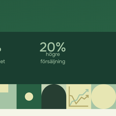
%
20%
högre
tet
försäljning