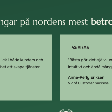
ngar på nordens mest
betr
blick i både kunders och
"Bästa gör-det-själv-u
et att skapa tjänster
intuitivt och ändå mång
Anne-Perly Eriksen
VP of Customer Success