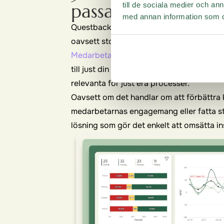
passar din organis
till de sociala medier och a
med annan information som du 
Questback är byggt för att passa alla ty
oavsett storlek, industri, geografi eller k
Medarbetarundersökningar
kommer med m
till just din organisation. Du kommer igå
relevanta för just era processer.
Oavsett om det handlar om att förbättra
medarbetarnas engagemang eller fatta st
lösning som gör det enkelt att omsätta insi