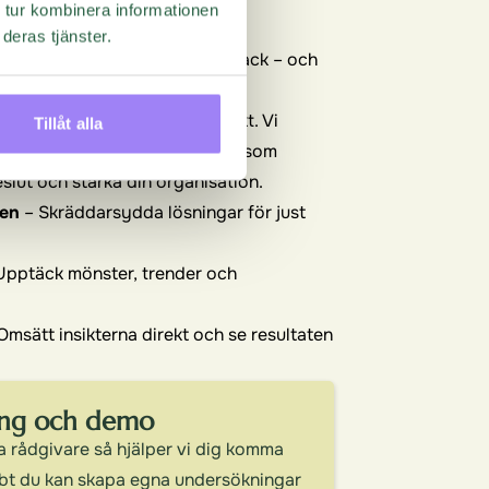
sultat
 tur kombinera informationen
deras tjänster.
t samla in och analysera feedback – och
å den. Med våra kraftfulla,
 rätt insikter vid rätt tidpunkt. Vi
Tillåt alla
tydliga, handlingsbara insikter som
eslut och stärka din organisation.
den
– Skräddarsydda lösningar för just
Upptäck mönster, trender och
Omsätt insikterna direkt och se resultaten
ning och demo
a rådgivare så hjälper vi dig komma
bbt du kan skapa egna undersökningar