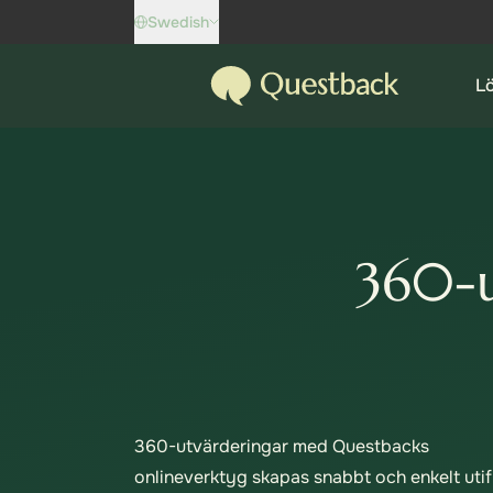
Skip to content
Swedish
Questback
L
360-u
360-utvärderingar med Questbacks
onlineverktyg skapas snabbt och enkelt uti