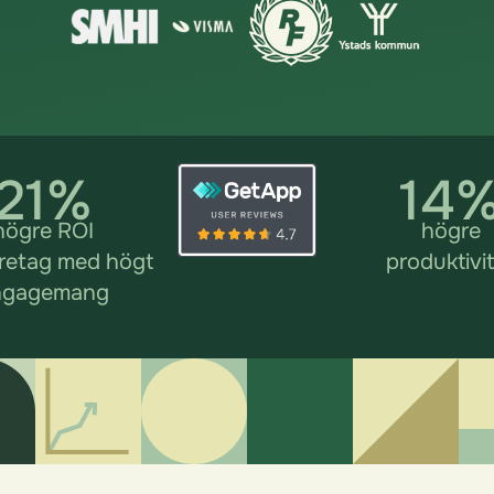
21%
14
högre ROI
högre
retag med högt
produktivi
ngagemang