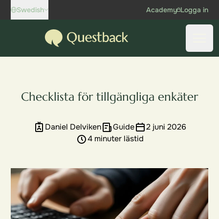
Skip to content
Swedish
Academy
Logga in
Questback
Öppn
Checklista för tillgängliga enkäter
Daniel Delviken
Guide
2 juni 2026
4 minuter lästid