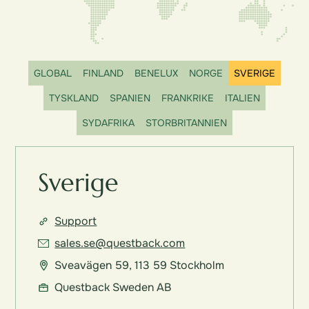
GLOBAL
FINLAND
BENELUX
NORGE
SVERIGE
TYSKLAND
SPANIEN
FRANKRIKE
ITALIEN
SYDAFRIKA
STORBRITANNIEN
Sverige
Support
sales.se@questback.com
Sveavägen 59, 113 59 Stockholm
Questback Sweden AB