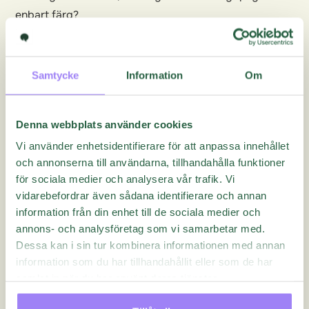
enbart färg?
Fungerar matrisfrågor fortfarande för
tangentbordsanvändare och skärmläsaranvändare?
Fungerar hela flödet tillgängligt från första sidan till
Samtycke
Information
Om
inskickning?
Tillgänglighet handlar om att minska hinder
Denna webbplats använder cookies
Tillgänglighet i enkäter handlar inte bara om att möta
Vi använder enhetsidentifierare för att anpassa innehållet
ett krav. Det handlar om att ta bort hinder som gör det
och annonserna till användarna, tillhandahålla funktioner
svårare för människor att delta.
för sociala medier och analysera vår trafik. Vi
Ju mer tillgänglig respondentupplevelsen är, desto
vidarebefordrar även sådana identifierare och annan
fler kan genomföra din enkät med trygghet.
information från din enhet till de sociala medier och
Läs mer om Questbacks arbete i vår
WCAG 2.2
annons- och analysföretag som vi samarbetar med.
Dessa kan i sin tur kombinera informationen med annan
accessibility statement
information som du har tillhandahållit eller som de har
samlat in när du har använt deras tjänster.