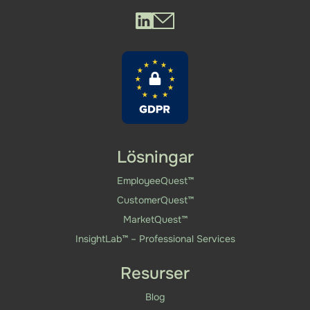
Questback LinkedIn
Questback Mail
Lösningar
EmployeeQuest™
CustomerQuest™
MarketQuest™
InsightLab™ – Professional Services
Resurser
Blog