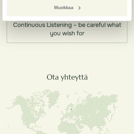
Muokkaa
Webinaarit
Continuous Listening – be careful what
you wish for
Ota yhteyttä