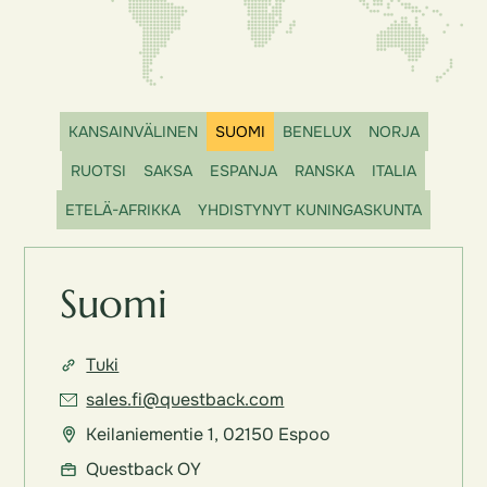
KANSAINVÄLINEN
SUOMI
BENELUX
NORJA
RUOTSI
SAKSA
ESPANJA
RANSKA
ITALIA
ETELÄ-AFRIKKA
YHDISTYNYT KUNINGASKUNTA
Suomi
Tuki
sales.fi@questback.com
Keilaniementie 1, 02150 Espoo
Questback OY