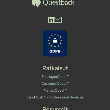
Questback LinkedIn
Questback Mail
Ratkaisut
EmployeeQuest™
CustomerQuest™
MarketQuest™
InsightLab™ – Professional Services
Resurssit