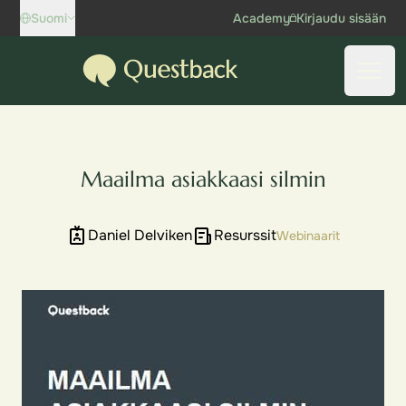
Skip to content
Suomi
Academy
Kirjaudu sisään
Questback
Avaa 
Maailma asiakkaasi silmin
Daniel Delviken
Resurssit
Webinaarit