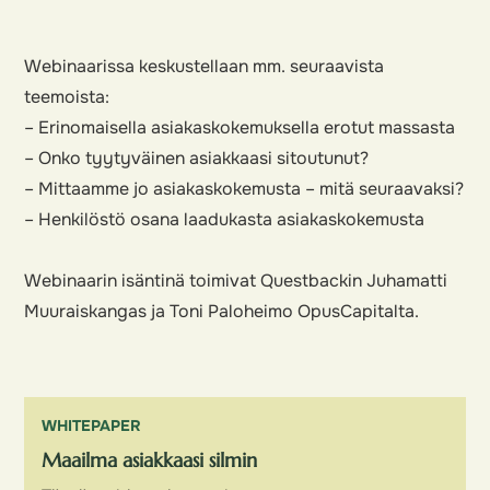
Webinaarissa keskustellaan mm. seuraavista
teemoista:
– Erinomaisella asiakaskokemuksella erotut massasta
– Onko tyytyväinen asiakkaasi sitoutunut?
– Mittaamme jo asiakaskokemusta – mitä seuraavaksi?
– Henkilöstö osana laadukasta asiakaskokemusta
Webinaarin isäntinä toimivat Questbackin Juhamatti
Muuraiskangas ja Toni Paloheimo OpusCapitalta.
WHITEPAPER
Maailma asiakkaasi silmin