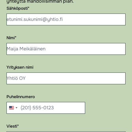
yhteyttä mahdollisimman pian.
Sähköposti
*
Nimi
*
Yrityksen nimi
Puhelinnumero
United
States
Viesti
+1
*