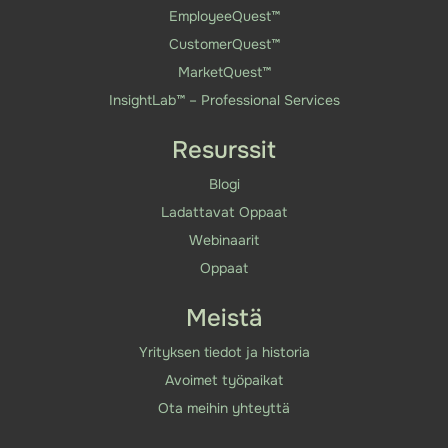
EmployeeQuest™
CustomerQuest™
MarketQuest™
InsightLab™ – Professional Services
Resurssit
Blogi
Ladattavat Oppaat
Webinaarit
Oppaat
Meistä
Yrityksen tiedot ja historia
Avoimet työpaikat
Ota meihin yhteyttä