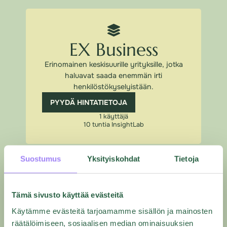
EX Business
Erinomainen keskisuurille yrityksille, jotka
haluavat saada enemmän irti
henkilöstökyselyistään.
PYYDÄ HINTATIETOJA
1 käyttäjä
10 tuntia InsightLab
Suostumus
Yksityiskohdat
Tietoja
EX Enterprise
Tämä sivusto käyttää evästeitä
Käytämme evästeitä tarjoamamme sisällön ja mainosten
Kaikki ominaisuudet yhdessä paketissa
räätälöimiseen, sosiaalisen median ominaisuuksien