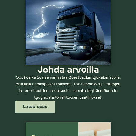
Johda arvoilla
Opi, kuinka Scania varmistaa Questbackin työkalun avulla,
että kaikki toimipaikat toimivat ”The Scania Way” -arvojen
ja -prioriteettien mukaisesti – samalla täyttäen Ruotsin
työympäristöhallituksen vaatimukset.
Lataa opas