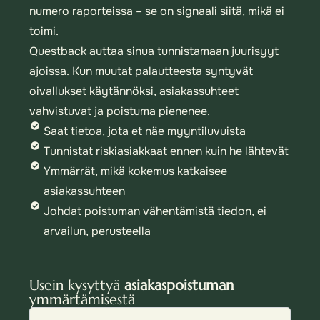
numero raporteissa – se on signaali siitä, mikä ei
toimi.
Questback auttaa sinua tunnistamaan juurisyyt
ajoissa. Kun muutat palautteesta syntyvät
oivallukset käytännöksi, asiakassuhteet
vahvistuvat ja poistuma pienenee.
Saat tietoa, jota et näe myyntiluvuista
Tunnistat riskiasiakkaat ennen kuin he lähtevät
Ymmärrät, mikä kokemus katkaisee
asiakassuhteen
Johdat poistuman vähentämistä tiedon, ei
arvailun, perusteella
Usein kysyttyä
asiakaspoistuman
ymmärtämisestä