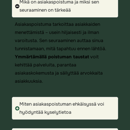
Mikä on asiakaspoistuma ja miksi sen
seuraaminen on tärkeää
Asiakaspoistuma tarkoittaa asiakkaiden
menettämistä – usein hiljaisesti ja ilman
varoitusta. Sen seuraaminen auttaa sinua
tunnistamaan, mitä tapahtuu ennen lähtöä.
Ymmärtämällä poistuman taustat
voit
kehittää palveluita, parantaa
asiakaskokemusta ja säilyttää arvokkaita
asiakkuuksia.
Miten asiakaspoistuman ehkäisyssä voi
hyödyntää kyselytietoa