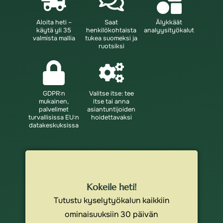
Aloita heti –
Saat
Älykkäät
käytä yli 35
henkilökohtaista
analyysityökalut
valmista mallia
tukea suomeksi ja
ruotsiksi
GDPR:n
Valitse itse: tee
mukainen,
itse tai anna
palvelimet
asiantuntijoiden
turvallisissa EU:n
hoidettavaksi
datakeskuksissa
Kokeile heti!
Tutustu kyselytyökalun kaikkiin
ominaisuuksiin 30 päivän