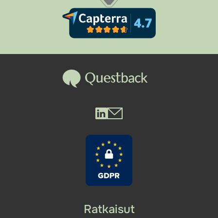
Questback LinkedIn
Questback Mail
Ratkaisut