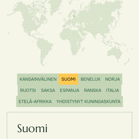
KANSAINVÄLINEN
SUOMI
BENELUX
NORJA
RUOTSI
SAKSA
ESPANJA
RANSKA
ITALIA
ETELÄ-AFRIKKA
YHDISTYNYT KUNINGASKUNTA
Suomi