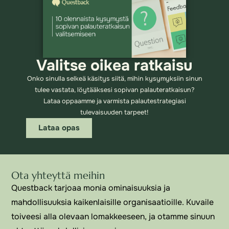
Valitse oikea ratkaisu
Onko sinulla selkeä käsitys siitä, mihin kysymyksiin sinun
tulee vastata, löytääksesi sopivan palauteratkaisun?
Lataa oppaamme ja varmista palautestrategiasi
tulevaisuuden tarpeet!
Lataa opas
Ota yhteyttä meihin
Questback tarjoaa monia ominaisuuksia ja
mahdollisuuksia kaikenlaisille organisaatioille. Kuvaile
toiveesi alla olevaan lomakkeeseen, ja otamme sinuun