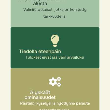
alusta
Valmiit ratkaisut, jotka on kehitetty
tarkkuudella.
Tiedolla eteenpäin
Tulokset eivät jää vain arvailuksi
Älykkäät
ominaisuudet
Räätälöi kyselysi ja hyödynnä palaute