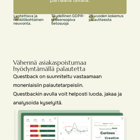
parhaalla tavalla.
Luotettava ja
Täydellinen GDPR-
25 vuoden kokemus
henkilökohtainen
yhteensopiva
palautteesta
neuvonta.
tietosuoja
Vähennä asiakaspoistumaa
hyödyntämällä palautetta
Questback on suunniteltu vastaamaan
monenlaisiin palautetarpeisiin.
Questbackin avulla voit helposti luoda, jakaa ja
analysoida kyselyitä.