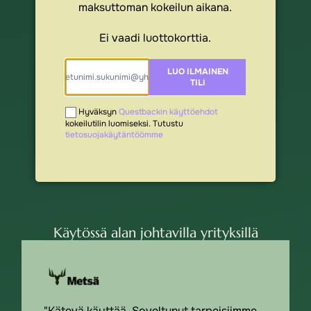
maksuttoman kokeilun aikana.
Ei vaadi luottokorttia.
LUO ILMAINEN
TILI
Hyväksyn
Questbackin käyttöehdot
kokeilutilin luomiseksi. Tutustu
tietosuojakäytäntöömme
Käytössä alan johtavilla yrityksillä
"Kätevä käyttää. Soveltunut tarpeisiimme.