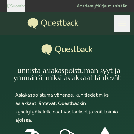
Skip to content
Suomi
Academy
Kirjaudu sisään
Questback
Avaa 
Tunnista asiakaspoistuman syyt ja
ymmärrä, miksi asiakkaat lähtevät
Asiakaspoistuma vähenee, kun tiedät miksi
asiakkaat lähtevät. Questbackin
kyselytyökalulla saat vastaukset ja voit toimia
ajoissa.