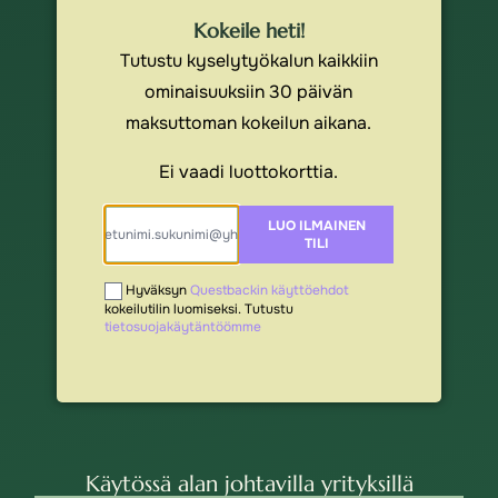
Kokeile heti!
Tutustu kyselytyökalun kaikkiin
ominaisuuksiin 30 päivän
maksuttoman kokeilun aikana.
Ei vaadi luottokorttia.
LUO ILMAINEN
TILI
Hyväksyn
Questbackin käyttöehdot
kokeilutilin luomiseksi. Tutustu
tietosuojakäytäntöömme
Käytössä alan johtavilla yrityksillä