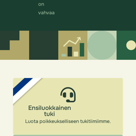
on
vahvaa
Ensiluokkainen
tuki
Luota poikkeukselliseen tukitiimiimme.