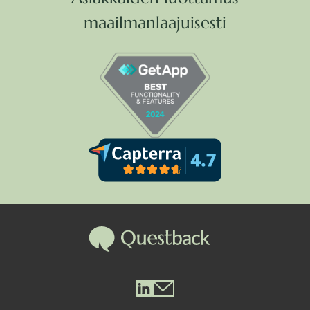
maailmanlaajuisesti
Questback LinkedIn
Questback Mail