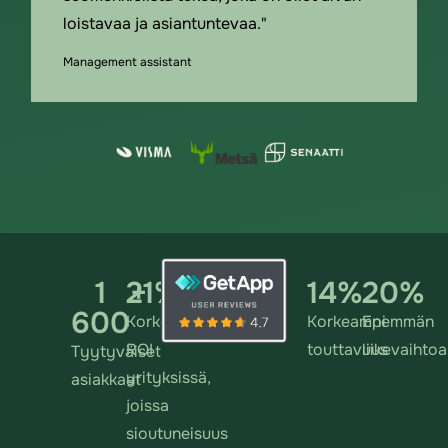
loistavaa ja asiantuntevaa."
Management assistant
1
21
+
%
14
%
20
%
600
Korkeampi
Korkeampi
Enemmän
ROI
touttavuus
liikevaihtoa
Tyytyväiset
yrityksissä,
asiakkaat
joissa
sioutuneisuus