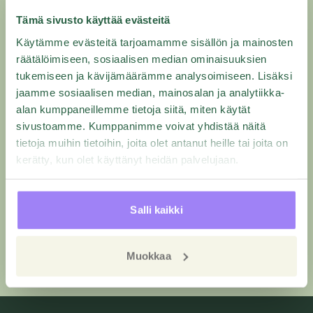
Tämä sivusto käyttää evästeitä
EX Enterprise
Käytämme evästeitä tarjoamamme sisällön ja mainosten
räätälöimiseen, sosiaalisen median ominaisuuksien
Kaikki ominaisuudet yhdessä paketissa
tukemiseen ja kävijämäärämme analysoimiseen. Lisäksi
suurille yrityksille.
jaamme sosiaalisen median, mainosalan ja analytiikka-
PYYDÄ HINTATARJOUS
alan kumppaneillemme tietoja siitä, miten käytät
1 käyttäjä
sivustoamme. Kumppanimme voivat yhdistää näitä
15 tuntia InsightLab
tietoja muihin tietoihin, joita olet antanut heille tai joita on
kerätty, kun olet käyttänyt heidän palvelujaan.
Löydä sopiva paketti yrityksellesi
Salli kaikki
Räätälöimme sopivan paketin asiakas- ja
henkilöstökyselyille tarpeidesi mukaan.
Muokkaa