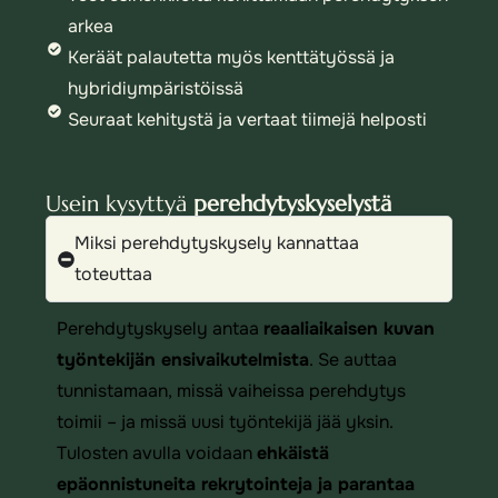
arkea
Keräät palautetta myös kenttätyössä ja
hybridiympäristöissä
Seuraat kehitystä ja vertaat tiimejä helposti
Usein kysyttyä
perehdytyskyselystä
Miksi perehdytyskysely kannattaa
toteuttaa
Perehdytyskysely antaa
reaaliaikaisen kuvan
työntekijän ensivaikutelmista
. Se auttaa
tunnistamaan, missä vaiheissa perehdytys
toimii – ja missä uusi työntekijä jää yksin.
Tulosten avulla voidaan
ehkäistä
epäonnistuneita rekrytointeja ja parantaa