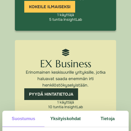
KOKEILE ILMAISEKSI
1 käyttäjä
5 tuntia InsightLab​
EX Business
Erinomainen keskisuurille yrityksille, jotka
haluavat saada enemmän irti
henkilöstökyselyistään.
PYYDÄ HINTATIETOJA
1 käyttäjä
10 tuntia InsightLab
Suostumus
Yksityiskohdat
Tietoja