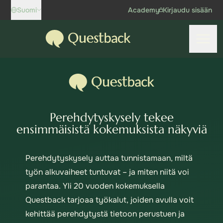
Skip to content
Suomi
Academy
Kirjaudu sisään
Questback
Avaa 
Perehdytyskysely tekee
ensimmäisistä kokemuksista näkyviä
Perehdytyskysely auttaa tunnistamaan, miltä
työn alkuvaiheet tuntuvat – ja miten niitä voi
parantaa. Yli 20 vuoden kokemuksella
Questback tarjoaa työkalut, joiden avulla voit
kehittää perehdytystä tietoon perustuen ja