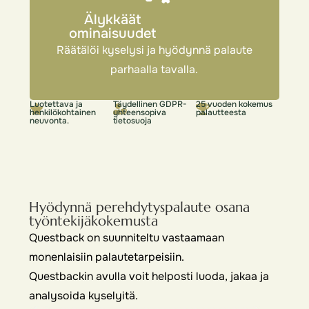
Älykkäät
ominaisuudet
Räätälöi kyselysi ja hyödynnä palaute
parhaalla tavalla.
Luotettava ja
Täydellinen GDPR-
25 vuoden kokemus
henkilökohtainen
yhteensopiva
palautteesta
neuvonta.
tietosuoja
Hyödynnä perehdytyspalaute osana
työntekijäkokemusta
Questback on suunniteltu vastaamaan
monenlaisiin palautetarpeisiin.
Questbackin avulla voit helposti luoda, jakaa ja
analysoida kyselyitä.