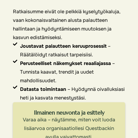
Ratkaisumme eivät ole pelkkiä kyselytyökaluja,
vaan kokonaisvaltainen alusta palautteen
hallintaan ja hyödyntämiseen muutoksen ja
kasvun edistämiseksi.
Joustavat palautteen keruuprosessit
–
Räätälöidyt ratkaisut tarpeisiisi.
Perusteelliset näkemykset reaaliajassa
–
Tunnista kaavat, trendit ja uudet
mahdollisuudet.
Datasta toimintaan
– Hyödynnä oivalluksiasi
heti ja kasvata menestystäsi.
Ilmainen neuvonta ja esittely
Varaa aika – näytämme, miten voit luoda
lisäarvoa organisaatiollesi Questbackin
avulla vaivattomasti.