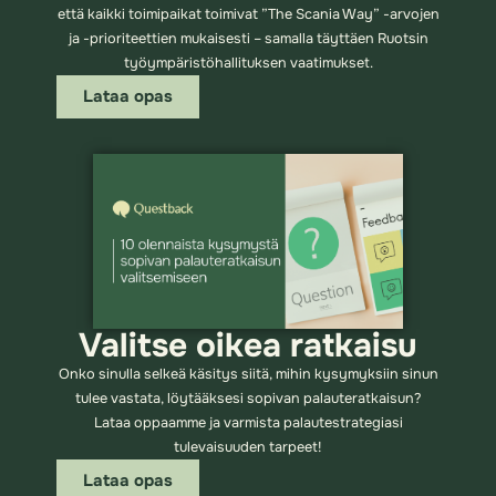
että kaikki toimipaikat toimivat ”The Scania Way” -arvojen
ja -prioriteettien mukaisesti – samalla täyttäen Ruotsin
työympäristöhallituksen vaatimukset.
Lataa opas
Valitse oikea ratkaisu
Onko sinulla selkeä käsitys siitä, mihin kysymyksiin sinun
tulee vastata, löytääksesi sopivan palauteratkaisun?
Lataa oppaamme ja varmista palautestrategiasi
tulevaisuuden tarpeet!
Lataa opas