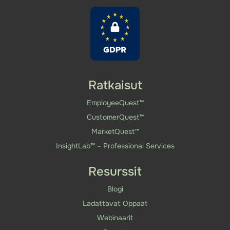
Ratkaisut
EmployeeQuest™
CustomerQuest™
MarketQuest™
InsightLab™ – Professional Services
Resurssit
Blogi
Ladattavat Oppaat
Webinaarit