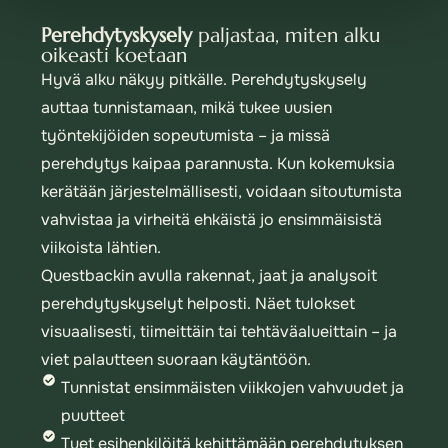
Perehdytyskysely
paljastaa, miten alku
oikeasti koetaan
Hyvä alku näkyy pitkälle. Perehdytyskysely
auttaa tunnistamaan, mikä tukee uusien
työntekijöiden sopeutumista – ja missä
perehdytys kaipaa parannusta. Kun kokemuksia
kerätään järjestelmällisesti, voidaan sitoutumista
vahvistaa ja virheitä ehkäistä jo ensimmäisistä
viikoista lähtien.
Questbackin avulla rakennat, jaat ja analysoit
perehdytyskyselyt helposti. Näet tulokset
visuaalisesti, tiimeittäin tai tehtäväalueittain – ja
viet palautteen suoraan käytäntöön.
Tunnistat ensimmäisten viikkojen vahvuudet ja
puutteet
Tuet esihenkilöitä kehittämään perehdytyksen