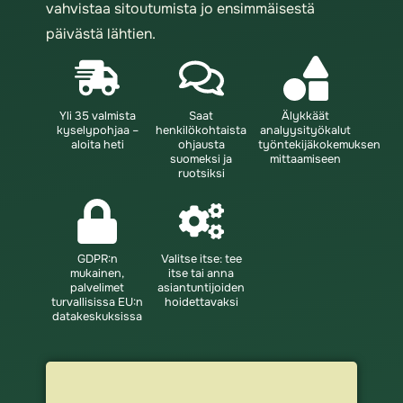
vahvistaa sitoutumista jo ensimmäisestä
päivästä lähtien.
Yli 35 valmista
Saat
Älykkäät
kyselypohjaa –
henkilökohtaista
analyysityökalut
aloita heti
ohjausta
työntekijäkokemuksen
suomeksi ja
mittaamiseen
ruotsiksi
GDPR:n
Valitse itse: tee
mukainen,
itse tai anna
palvelimet
asiantuntijoiden
turvallisissa EU:n
hoidettavaksi
datakeskuksissa