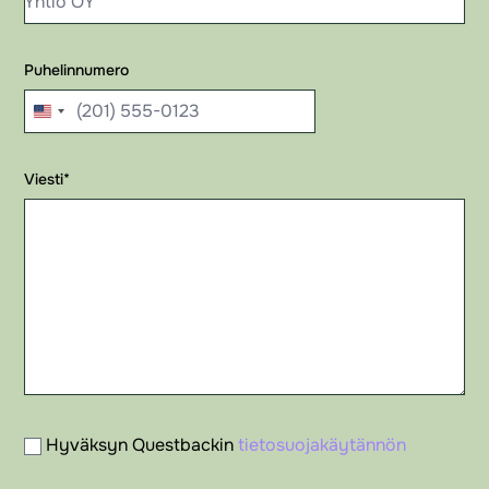
Puhelinnumero
United
States
Viesti
+1
*
Hyväksyn Questbackin
tietosuojakäytännön