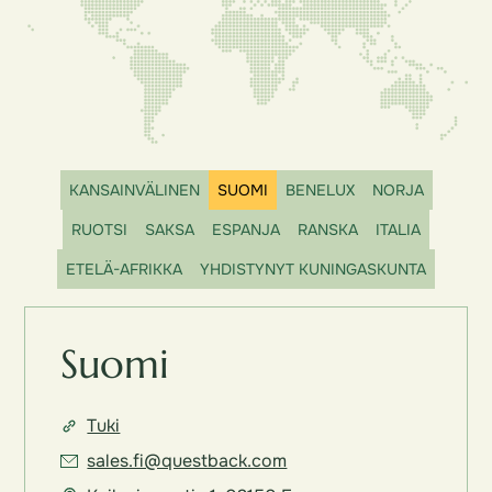
KANSAINVÄLINEN
SUOMI
BENELUX
NORJA
RUOTSI
SAKSA
ESPANJA
RANSKA
ITALIA
ETELÄ-AFRIKKA
YHDISTYNYT KUNINGASKUNTA
Suomi
Tuki
sales.fi@questback.com