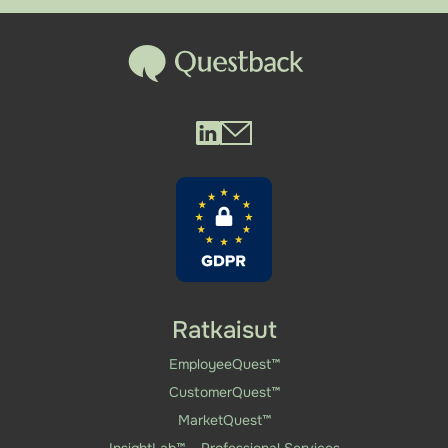
Questback LinkedIn
Questback Mail
Ratkaisut
EmployeeQuest™
CustomerQuest™
MarketQuest™