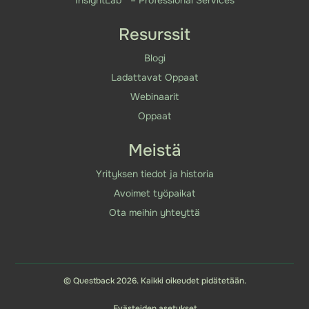
InsightLab™ – Professional Services
Resurssit
Blogi
Ladattavat Oppaat
Webinaarit
Oppaat
Meistä
Yrityksen tiedot ja historia
Avoimet työpaikat
Ota meihin yhteyttä
© Questback 2026. Kaikki oikeudet pidätetään.
Evästeiden asetukset