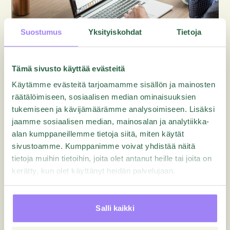
Suostumus
Yksityiskohdat
Tietoja
Tämä sivusto käyttää evästeitä
Käytämme evästeitä tarjoamamme sisällön ja mainosten
Ladattavat oppaat
räätälöimiseen, sosiaalisen median ominaisuuksien
tukemiseen ja kävijämäärämme analysoimiseen. Lisäksi
2018 Nordic Sales Trends Report
jaamme sosiaalisen median, mainosalan ja analytiikka-
alan kumppaneillemme tietoja siitä, miten käytät
sivustoamme. Kumppanimme voivat yhdistää näitä
tietoja muihin tietoihin, joita olet antanut heille tai joita on
kerätty, kun olet käyttänyt heidän palvelujaan.
Salli kaikki