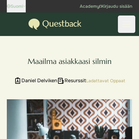
Skip to content
Suomi
Academy
Kirjaudu sisään
Questback
Avaa 
Maailma asiakkaasi silmin
Daniel Delviken
Resurssit
Ladattavat Oppaat