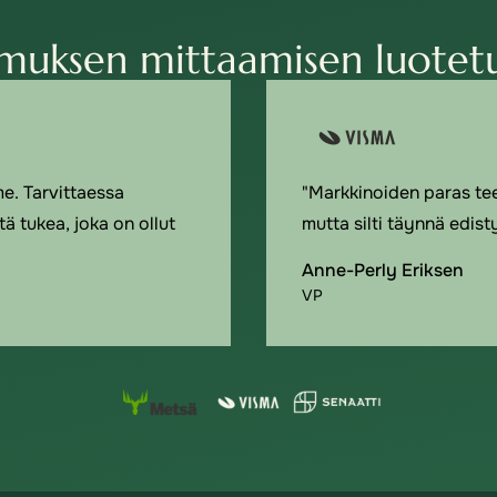
muksen mittaamisen luotetu
e. Tarvittaessa
"Markkinoiden paras tee
ä tukea, joka on ollut
mutta silti täynnä edist
Anne-Perly Eriksen
VP