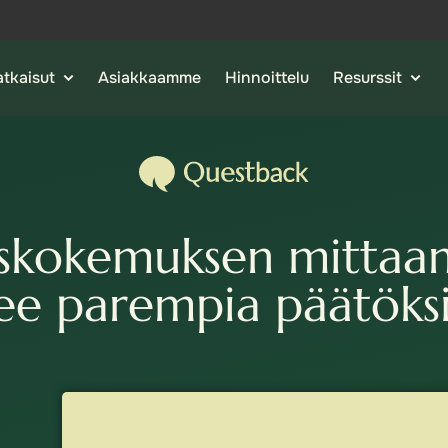
tkaisut
Asiakkaamme
Hinnoittelu
Resurssit
skokemuksen mittaa
ee parempia päätöks