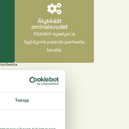
Älykkäät
ominaisuudet
Räätälöi kyselysi ja
hyödynnä palaute parhaalla
tavalla.
lautteesta
Tietoja
tback, kun
a, et vain
 ominaisuuksien tukemiseen