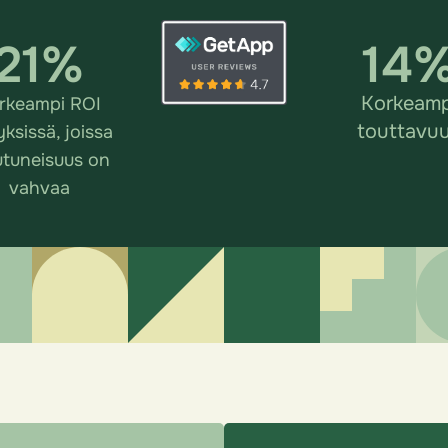
21
%
14
Korkeamp
rkeampi ROI
touttavu
yksissä, joissa
utuneisuus on
vahvaa