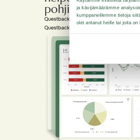
pohjia tai rakenna
ja kävijämäärämme analysoim
kumppaneillemme tietoja siitä
Questback on suunniteltu vastaamaan mone
olet antanut heille tai joita o
Questbackin avulla voit helposti luoda, ja