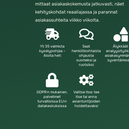
mittaat asiakaskokemusta jatkuvasti, näet
kehityskohdat reaaliajassa ja parannat
asiakassuhteita viikko viikolta.
Yli 35 valmista
Saat
Älykkäät
kyselypohjaa –
henkilökohtaista
analyysityök
Aloita heti
ohjausta
asiakasymmä
suomeksi ja
syventämis
ruotsiksi
GDPR:n mukainen,
Valitse itse: tee
palvelimet
itse tai anna
turvallisissa EU:n
asiantuntijoiden
datakeskuksissa
hoidettavaksi