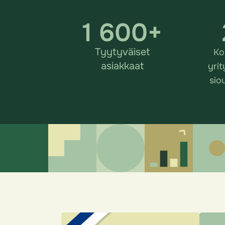
1 600
+
Tyytyväiset
Ko
asiakkaat
yrit
sio