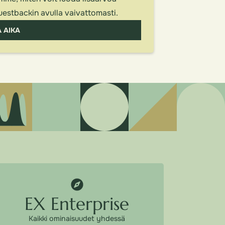
uestbackin avulla vaivattomasti.
A AIKA
EX Enterprise
Kaikki ominaisuudet yhdessä