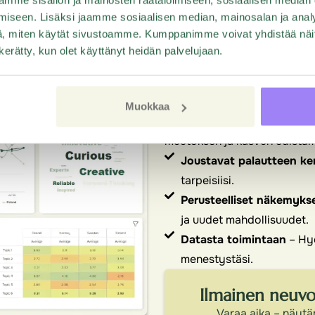
 omasi
vastauksia
iseen. Lisäksi jaamme sosiaalisen median, mainosalan ja analy
, miten käytät sivustoamme. Kumppanimme voivat yhdistää näitä t
nlaisiin palautetarpeisiin.
Yli kahden vuosikymmenen k
n kerätty, kun olet käyttänyt heidän palvelujaan.
kaa ja analysoida kyselyitä.
kumppani palautteen hallinna
Ratkaisumme eivät ole pelkki
Muokkaa
kokonaisvaltainen alusta pal
muutoksen ja kasvun edistäm
Joustavat palautteen ke
tarpeisiisi.
Perusteelliset näkemykse
ja uudet mahdollisuudet.
Datasta toimintaan
– Hyö
menestystäsi.
Ilmainen neuvon
Varaa aika – näytä