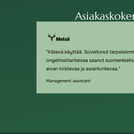
Asiakaskoke
"Kätevä käyttää. Soveltunut tarpeisiimm
ongelmatilanteissa saanut suomenkielist
aivan loistavaa ja asiantuntevaa."
Management assistant