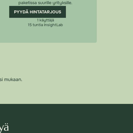
paketissa suurille yrityksille.
PYYDÄ HINTATARJOUS
1 käyttäjä
15 tuntia InsightLab
si mukaan.
yä