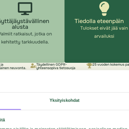
yttäjäystävällinen
Tiedolla eteenpäin
alusta
Tulokset eivät jää vain
almiit ratkaisut, jotka on
arvailuksi
kehitetty tarkkuudella.
ja
Täydellinen GDPR-
25 vuoden kokemus pa
tainen neuvonta.
yhteensopiva tietosuoja
Yksityiskohdat
emusta
Valitse Ques
itä
lmiita
haluat tuloksi
mme sisällön ja mainosten räätälöimiseen, sosiaalisen median