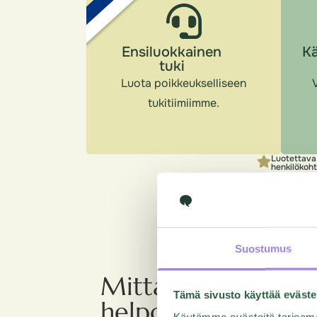
Ensiluokkainen
Kä
tuki
Luota poikkeukselliseen
V
tukitiimiimme.
Luotettava 
henkilökoh
Suostumus
Mittaa asiakaskok
Tämä sivusto käyttää eväste
helposti – käytä va
Käytämme evästeitä tarjoama