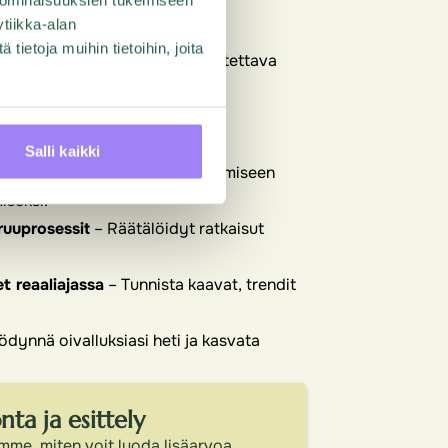
tiikka-alan
ietoja muihin tietoihin, joita
okemuksella Questback on luotettava
ssa ja tiedonkeruussa.
ä kyselytyökaluja, vaan
Salli kaikki
autteen hallintaan ja hyödyntämiseen
iseksi.
ruuprosessit
– Räätälöidyt ratkaisut
t reaaliajassa
– Tunnista kaavat, trendit
dynnä oivalluksiasi heti ja kasvata
ta ja esittely
mme, miten voit luoda lisäarvoa