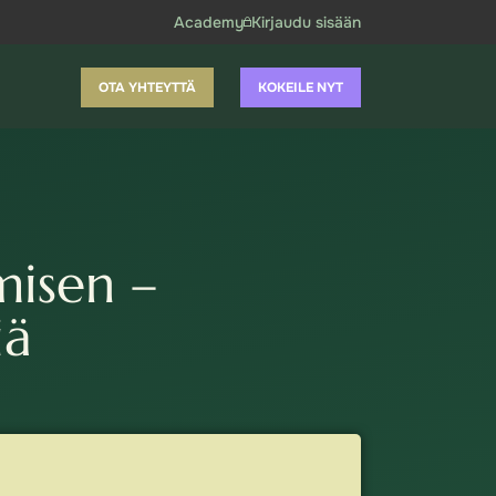
Academy
Kirjaudu sisään
OTA YHTEYTTÄ
KOKEILE NYT
misen –
iä