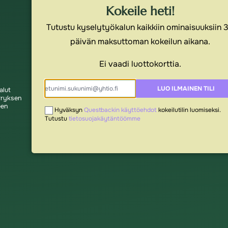
Kokeile heti!
Tutustu kyselytyökalun kaikkiin ominaisuuksiin 
päivän maksuttoman kokeilun aikana.
Ei vaadi luottokorttia.
LUO ILMAINEN TILI
alut
rryksen
een
Hyväksyn
Questbackin käyttöehdot
kokeilutilin luomiseksi.
Tutustu
tietosuojakäytäntöömme