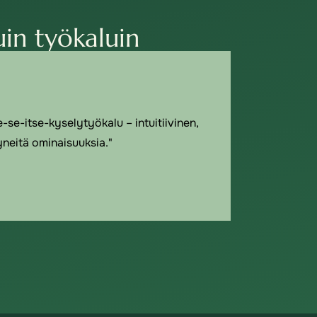
in työkaluin
-se-itse-kyselytyökalu – intuitiivinen,
yneitä ominaisuuksia."