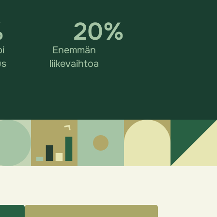
%
20
%
i
Enemmän
us
liikevaihtoa