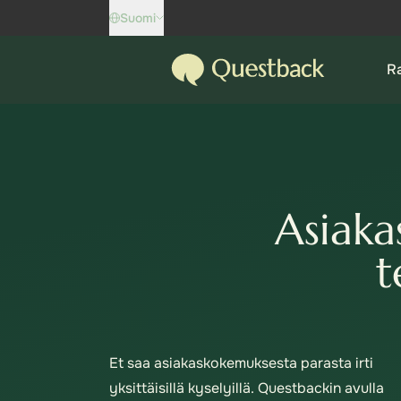
Skip to content
Suomi
Questback
Ra
Asiaka
t
Et saa asiakaskokemuksesta parasta irti
yksittäisillä kyselyillä. Questbackin avulla