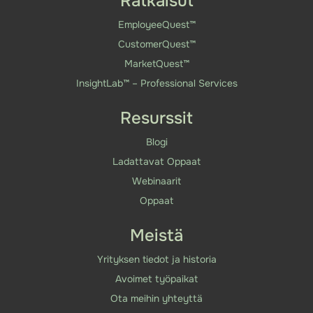
Ratkaisut
EmployeeQuest™
CustomerQuest™
MarketQuest™
InsightLab™ – Professional Services
Resurssit
Blogi
Ladattavat Oppaat
Webinaarit
Oppaat
Meistä
Yrityksen tiedot ja historia
Avoimet työpaikat
Ota meihin yhteyttä