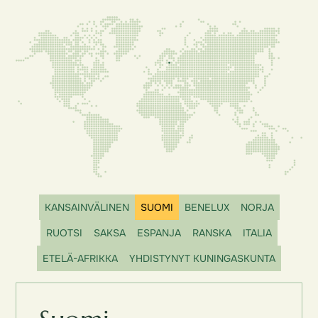
KANSAINVÄLINEN
SUOMI
BENELUX
NORJA
RUOTSI
SAKSA
ESPANJA
RANSKA
ITALIA
ETELÄ-AFRIKKA
YHDISTYNYT KUNINGASKUNTA