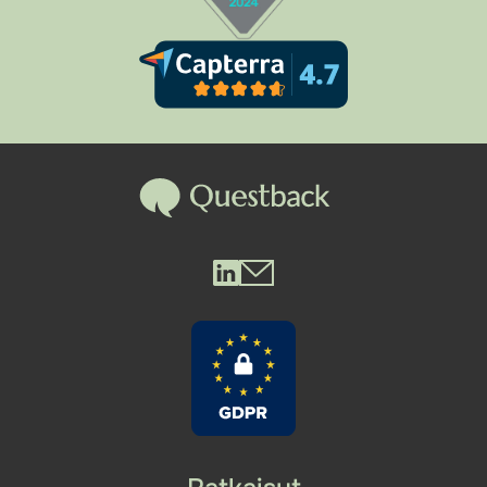
Questback LinkedIn
Questback Mail