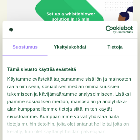
Suostumus
Yksityiskohdat
Tietoja
Tämä sivusto käyttää evästeitä
Webinaarit
Käytämme evästeitä tarjoamamme sisällön ja mainosten
Whistleblower ratkaisu vain 15
räätälöimiseen, sosiaalisen median ominaisuuksien
minuutissa
tukemiseen ja kävijämäärämme analysoimiseen. Lisäksi
jaamme sosiaalisen median, mainosalan ja analytiikka-
alan kumppaneillemme tietoja siitä, miten käytät
sivustoamme. Kumppanimme voivat yhdistää näitä
tietoja muihin tietoihin, joita olet antanut heille tai joita on
kerätty, kun olet käyttänyt heidän palvelujaan.