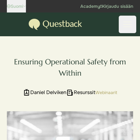
Skip to content
Suomi
Academy
Kirjaudu sisään
Questback
Avaa 
Ensuring Operational Safety from
Within
Daniel Delviken
Resurssit
Webinaarit