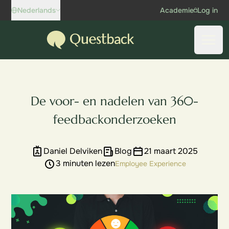
Skip to content
Nederlands
Academie
Log in
Questback
Open
De voor- en nadelen van 360-
feedbackonderzoeken
Daniel Delviken
Blog
21 maart 2025
3 minuten lezen
Employee Experience