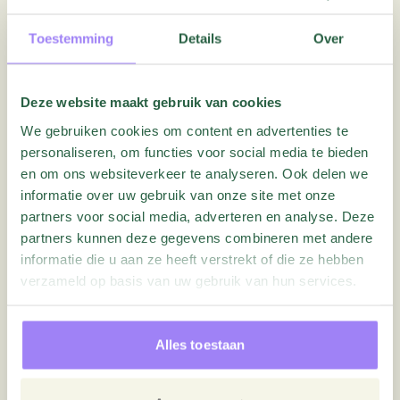
Samenvattend bieden 360-feedbackonderzoeken
verschillende voordelen wanneer ze op de juiste
Toestemming
Details
Over
manier worden gebruikt als onderdeel van de
prestatiebeoordelingsstrategie van een organisatie.
Ze bieden uitgebreide beoordelingen die leiden tot
Deze website maakt gebruik van cookies
een beter zelfbewustzijn bij werknemers en betere
We gebruiken cookies om content en advertenties te
besluitvormingscapaciteiten bij managementteams. Er
personaliseren, om functies voor social media te bieden
en om ons websiteverkeer te analyseren. Ook delen we
zijn echter ook nadelen verbonden aan deze methode,
informatie over uw gebruik van onze site met onze
zoals mogelijke vertekeningen of een gebrek aan
partners voor social media, adverteren en analyse. Deze
concrete stappen na de analyse, die overwogen
partners kunnen deze gegevens combineren met andere
moeten worden voordat ze geïmplementeerd worden.
informatie die u aan ze heeft verstrekt of die ze hebben
Door deze voor- en nadelen zorgvuldig af te wegen
verzameld op basis van uw gebruik van hun services.
en tegelijkertijd best practices toe te passen tijdens
de uitvoering, zoals het garanderen van anonimiteit
Alles toestaan
onder respondenten en het bieden van begeleiding bij
het correct interpreteren van feedback, kunnen