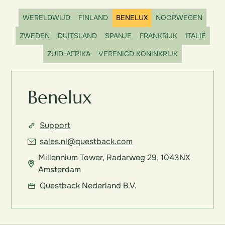
WERELDWIJD
FINLAND
BENELUX
NOORWEGEN
ZWEDEN
DUITSLAND
SPANJE
FRANKRIJK
ITALIË
ZUID-AFRIKA
VERENIGD KONINKRIJK
Benelux
Support
sales.nl@questback.com
Millennium Tower, Radarweg 29, 1043NX
Amsterdam
Questback Nederland B.V.