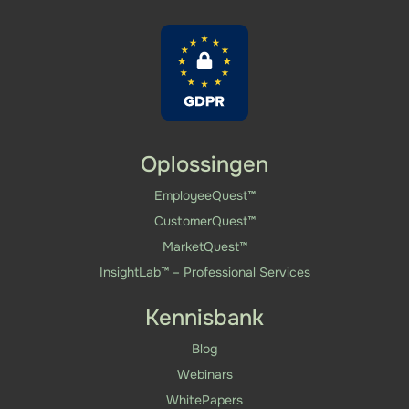
Oplossingen
EmployeeQuest™
CustomerQuest™
MarketQuest™
InsightLab™ – Professional Services
Kennisbank
Blog
Webinars
WhitePapers